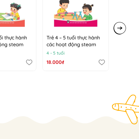
uổi thực hành
Trẻ 4 – 5 tuổi thực hành
Trẻ 5 – 
động steam
các hoạt động steam
các hoạ
4 - 5 tuổi
5 - 6 tuổi
18.000₫
18.000₫