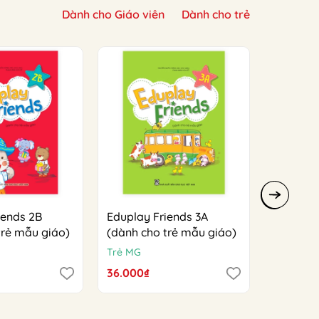
Dành cho Giáo viên
Dành cho trẻ
iends 2B
Eduplay Friends 3A
Eduplay 
trẻ mẫu giáo)
(dành cho trẻ mẫu giáo)
(dành ch
Trẻ MG
Trẻ MG
36.000₫
36.000₫