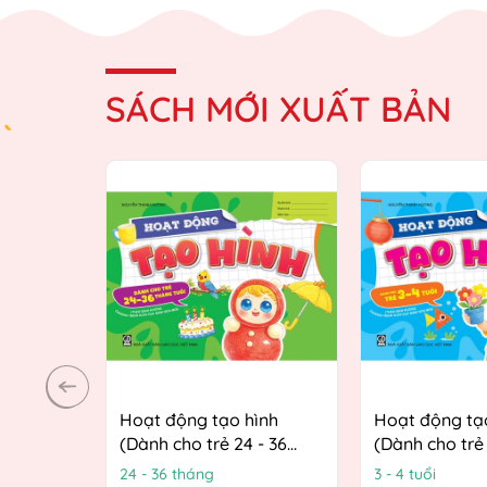
SÁCH MỚI XUẤT BẢN
Hoạt động tạo hình
Hoạt động tạ
(Dành cho trẻ 24 - 36
(Dành cho trẻ 
tháng tuổi) (Theo định
(Theo định h
24 - 36 tháng
3 - 4 tuổi