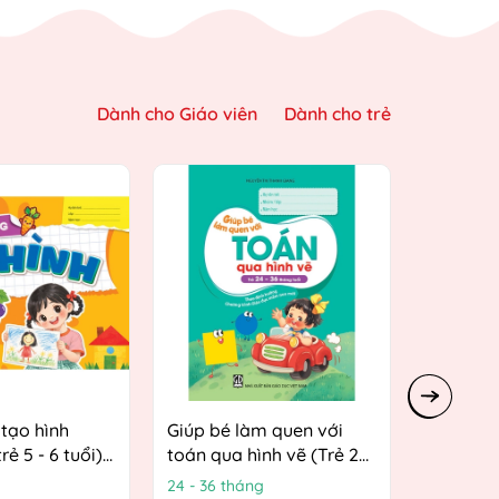
Dành cho Giáo viên
Dành cho trẻ
tạo hình
Giúp bé làm quen với
Giúp bé 
rẻ 5 - 6 tuổi)
toán qua hình vẽ (Trẻ 24
toán qua
 hướng
- 36 tháng tuổi) (Theo
4 tuổi) 
24 - 36 tháng
3 - 4 tuổi