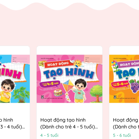
o hình
Hoạt động tạo hình
Hoạt động 
3 - 4 tuổi)
(Dành cho trẻ 4 - 5 tuổi)
(Dành cho t
ướng
(Theo định hướng
(Theo định
4 - 5 tuổi
5 - 6 tuổi