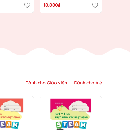
nh Giáo dục
định hướng Chương trình
Chương t
10.000₫
10.000₫
ới)
Giáo dục mầm non mới)
mầm no
Dành cho Giáo viên
Dành cho trẻ