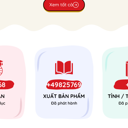
Xem tất cả
68
+49825769
ÁN
XUẤT BẢN PHẨM
TỈNH /
dục
Đã phát hành
Đã p