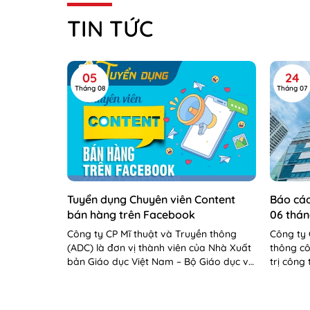
TIN TỨC
05
24
Tháng 08
Tháng 07
Tuyển dụng Chuyên viên Content
Báo cáo
bán hàng trên Facebook
06 thá
Công ty CP Mĩ thuật và Truyền thông
Công ty 
(ADC) là đơn vị thành viên của Nhà Xuất
thông cô
bản Giáo dục Việt Nam – Bộ Giáo dục và
trị công
Đào tạo. Công...
cáo tình