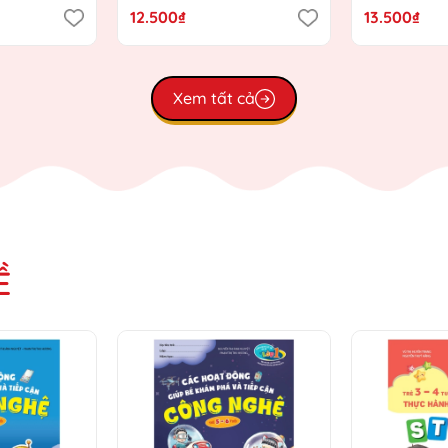
Giáo dục
Chương trình Giáo dục
Chương trì
12.500₫
13.500₫
)
mầm non mới)
mầm non m
Xem tất cả
Ề