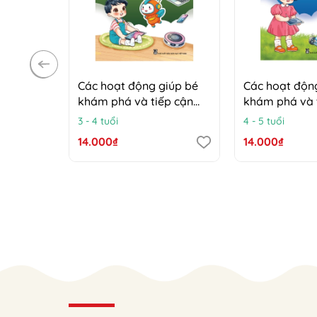
Các hoạt động giúp bé
Các hoạt độn
khám phá và tiếp cận
khám phá và 
công nghệ (Trẻ 3 - 4 tuổi)
công nghệ (Trẻ
3 - 4 tuổi
4 - 5 tuổi
14.000₫
14.000₫