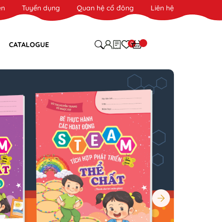
ên
Tuyển dụng
Quan hệ cổ đông
Liên hệ
0
CATALOGUE