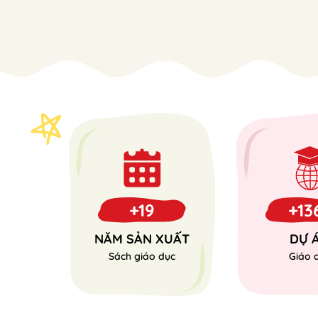
+19
+13
NĂM SẢN XUẤT
DỰ 
Sách giáo dục
Giáo 