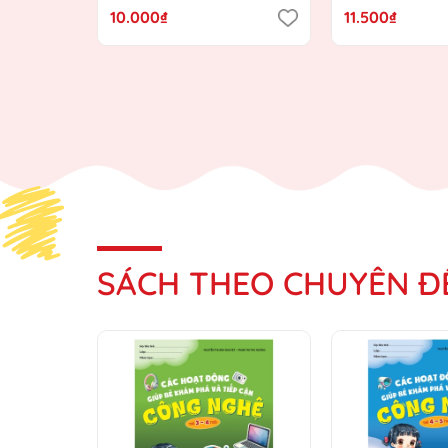
hướng Chương trình Giáo
Chương trình 
10.000₫
11.500₫
dục mầm non mới)
mầm non mới
SÁCH THEO CHUYÊN Đ