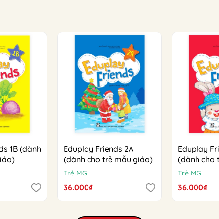
ds 1B (dành
Eduplay Friends 2A
Eduplay Fr
iáo)
(dành cho trẻ mẫu giáo)
(dành cho 
Trẻ MG
Trẻ MG
36.000₫
36.000₫