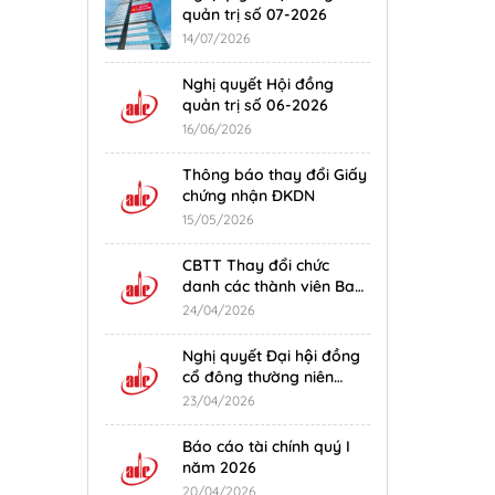
quản trị số 07-2026
14/07/2026
Nghị quyết Hội đồng
quản trị số 06-2026
16/06/2026
Thông báo thay đổi Giấy
chứng nhận ĐKDN
15/05/2026
CBTT Thay đổi chức
danh các thành viên Ban
Giám đốc công ty
24/04/2026
Nghị quyết Đại hội đồng
cổ đông thường niên
năm 2026
23/04/2026
Báo cáo tài chính quý I
năm 2026
20/04/2026