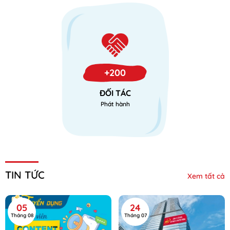
+200
ĐỐI TÁC
Phát hành
TIN TỨC
Xem tất cả
05
24
Tháng 08
Tháng 07