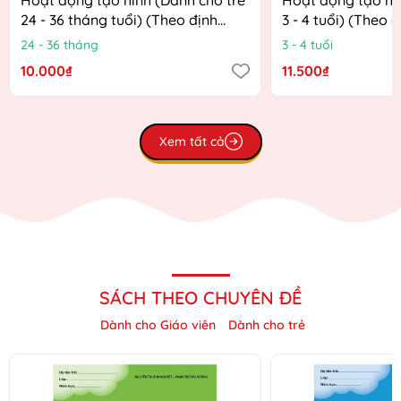
24 - 36 tháng tuổi) (Theo định
3 - 4 tuổi) (Theo 
hướng Chương trình Giáo dục
Chương trình Giá
24 - 36 tháng
3 - 4 tuổi
mầm non mới)
mới)
10.000₫
11.500₫
Xem tất cả
SÁCH THEO CHUYÊN ĐỀ
Dành cho Giáo viên
Dành cho trẻ