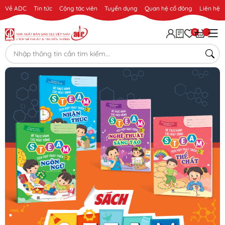
Về ADC
Tin tức
Cộng tác viên
Tuyển dụng
Quan hệ cổ đông
Liên hệ
0