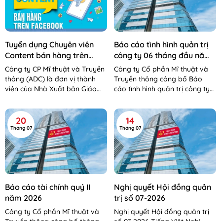
Tuyển dụng Chuyên viên
Báo cáo tình hình quản trị
Content bán hàng trên
công ty 06 tháng đầu năm
Facebook
2026
Công ty CP Mĩ thuật và Truyền
Công ty Cổ phần Mĩ thuật và
thông (ADC) là đơn vị thành
Truyền thông công bố Báo
viên của Nhà Xuất bản Giáo
cáo tình hình quản trị công ty
dục Việt Nam – Bộ Giáo dục và
06 tháng đầu năm 2026 Báo
Đào tạo. Công...
cáo tình hình QTCT 06 tháng...
20
14
Tháng 07
Tháng 07
Báo cáo tài chính quý II
Nghị quyết Hội đồng quản
năm 2026
trị số 07-2026
Công ty Cổ phần Mĩ thuật và
Nghị quyết Hội đồng quản trị