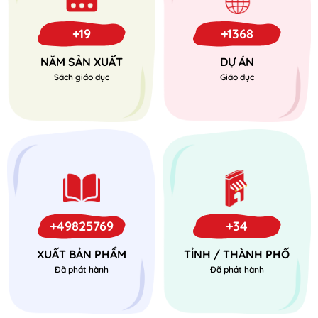
+19
+1368
NĂM SẢN XUẤT
DỰ ÁN
Sách giáo dục
Giáo dục
+49825769
+34
XUẤT BẢN PHẨM
TỈNH / THÀNH PHỐ
Đã phát hành
Đã phát hành