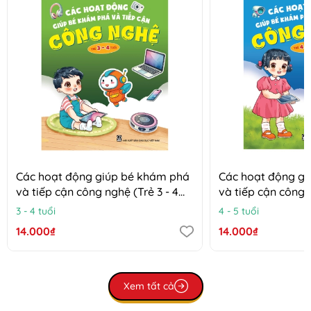
Các hoạt động giúp bé khám phá
Các hoạt động g
và tiếp cận công nghệ (Trẻ 3 - 4
và tiếp cận công n
tuổi)
tuổi)
3 - 4 tuổi
4 - 5 tuổi
14.000₫
14.000₫
Xem tất cả