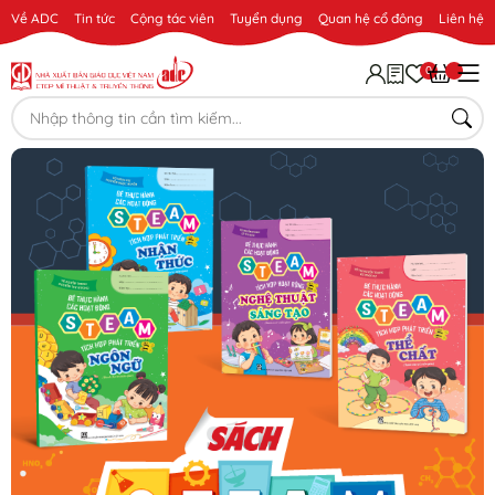
Về ADC
Tin tức
Cộng tác viên
Tuyển dụng
Quan hệ cổ đông
Liên hệ
0