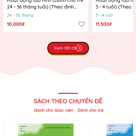
24 - 36 tháng tuổi) (Theo định
3 - 4 tuổi) (Theo 
hướng Chương trình Giáo dục
Chương trình Giá
24 - 36 tháng
3 - 4 tuổi
mầm non mới)
mới)
10.000₫
11.500₫
Xem tất cả
SÁCH THEO CHUYÊN ĐỀ
Dành cho Giáo viên
Dành cho trẻ