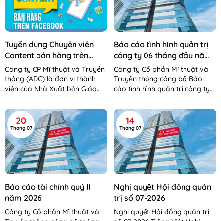
Tuyển dụng Chuyên viên
Báo cáo tình hình quản trị
Content bán hàng trên
công ty 06 tháng đầu năm
Facebook
2026
Công ty CP Mĩ thuật và Truyền
Công ty Cổ phần Mĩ thuật và
thông (ADC) là đơn vị thành
Truyền thông công bố Báo
viên của Nhà Xuất bản Giáo
cáo tình hình quản trị công ty
dục Việt Nam – Bộ Giáo dục và
06 tháng đầu năm 2026 Báo
Đào tạo. Công...
cáo tình hình QTCT 06 tháng...
20
14
Tháng 07
Tháng 07
Báo cáo tài chính quý II
Nghị quyết Hội đồng quản
năm 2026
trị số 07-2026
Công ty Cổ phần Mĩ thuật và
Nghị quyết Hội đồng quản trị