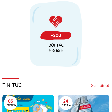
+200
ĐỐI TÁC
Phát hành
TIN TỨC
Xem tất cả
05
24
Tháng 08
Tháng 07