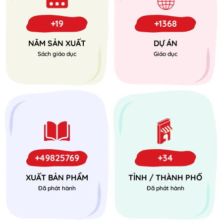
+19
+1368
NĂM SẢN XUẤT
DỰ ÁN
Sách giáo dục
Giáo dục
+49825769
+34
XUẤT BẢN PHẨM
TỈNH / THÀNH PHỐ
Đã phát hành
Đã phát hành