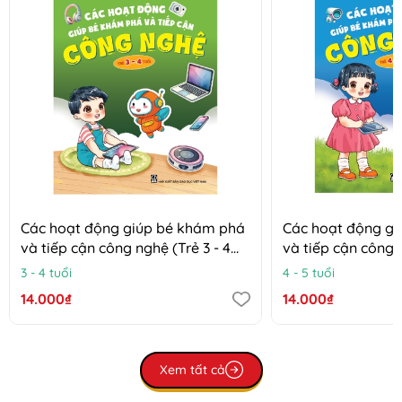
Các hoạt động giúp bé khám phá
Các hoạt động g
và tiếp cận công nghệ (Trẻ 3 - 4
và tiếp cận công n
tuổi)
tuổi)
3 - 4 tuổi
4 - 5 tuổi
14.000₫
14.000₫
Xem tất cả