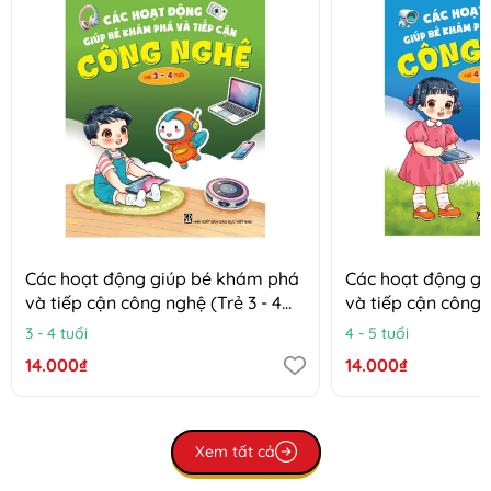
Các hoạt động giúp bé khám phá
Các hoạt động g
và tiếp cận công nghệ (Trẻ 3 - 4
và tiếp cận công n
tuổi)
tuổi)
3 - 4 tuổi
4 - 5 tuổi
14.000₫
14.000₫
Xem tất cả