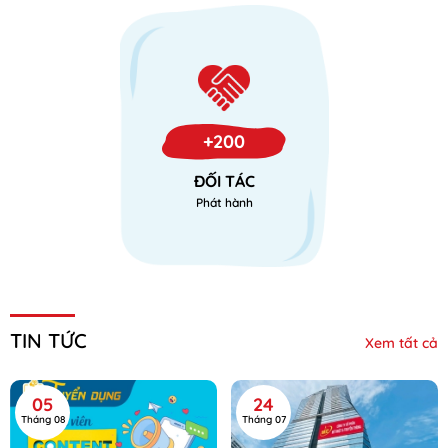
+200
ĐỐI TÁC
Phát hành
TIN TỨC
Xem tất cả
05
24
Tháng 08
Tháng 07