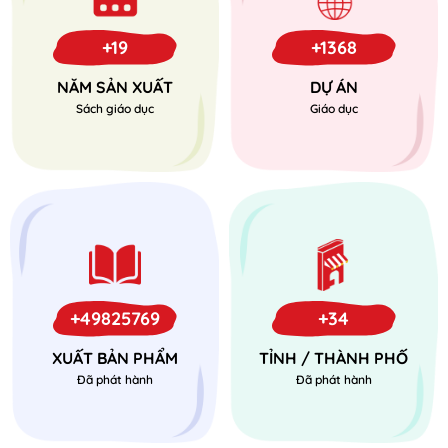
+19
+1368
NĂM SẢN XUẤT
DỰ ÁN
Sách giáo dục
Giáo dục
+49825769
+34
XUẤT BẢN PHẨM
TỈNH / THÀNH PHỐ
Đã phát hành
Đã phát hành