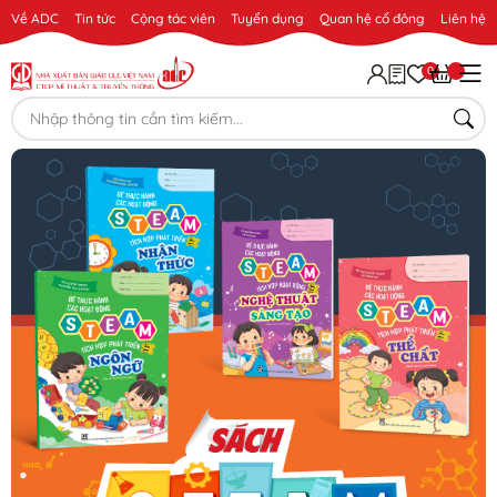
Về ADC
Tin tức
Cộng tác viên
Tuyển dụng
Quan hệ cổ đông
Liên hệ
0