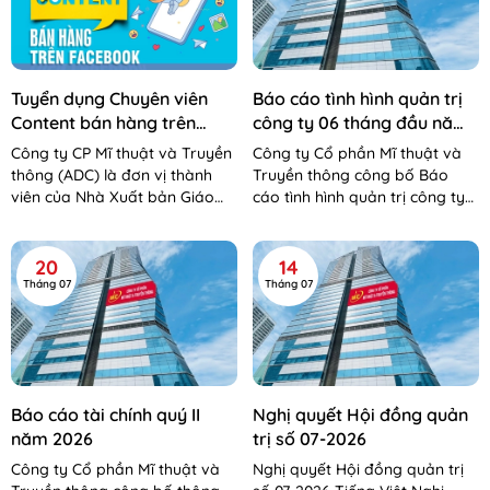
Tuyển dụng Chuyên viên
Báo cáo tình hình quản trị
Content bán hàng trên
công ty 06 tháng đầu năm
Facebook
2026
Công ty CP Mĩ thuật và Truyền
Công ty Cổ phần Mĩ thuật và
thông (ADC) là đơn vị thành
Truyền thông công bố Báo
viên của Nhà Xuất bản Giáo
cáo tình hình quản trị công ty
dục Việt Nam – Bộ Giáo dục và
06 tháng đầu năm 2026 Báo
Đào tạo. Công...
cáo tình hình QTCT 06 tháng...
20
14
Tháng 07
Tháng 07
Báo cáo tài chính quý II
Nghị quyết Hội đồng quản
năm 2026
trị số 07-2026
Công ty Cổ phần Mĩ thuật và
Nghị quyết Hội đồng quản trị