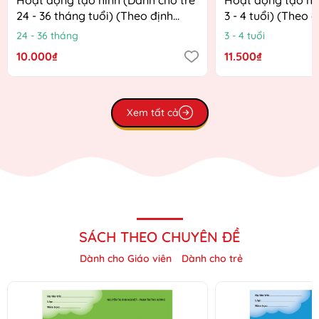
24 - 36 tháng tuổi) (Theo định
3 - 4 tuổi) (Theo 
hướng Chương trình Giáo dục
Chương trình Giá
24 - 36 tháng
3 - 4 tuổi
mầm non mới)
mới)
10.000₫
11.500₫
Xem tất cả
SÁCH THEO CHUYÊN ĐỀ
Dành cho Giáo viên
Dành cho trẻ