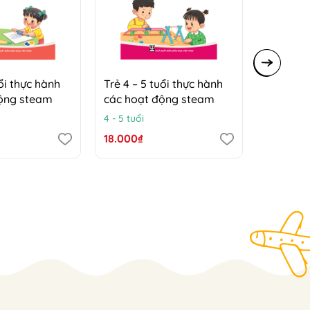
uổi thực hành
Trẻ 4 – 5 tuổi thực hành
Trẻ 5 – 
động steam
các hoạt động steam
các hoạ
4 - 5 tuổi
5 - 6 tuổi
18.000₫
18.000₫