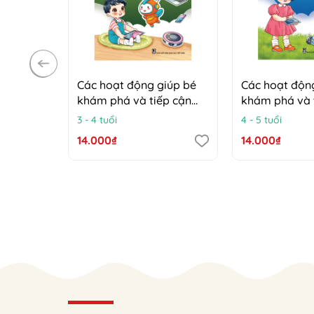
Các hoạt động giúp bé
Các hoạt độn
khám phá và tiếp cận
khám phá và 
công nghệ (Trẻ 3 - 4 tuổi)
công nghệ (Trẻ
3 - 4 tuổi
4 - 5 tuổi
14.000₫
14.000₫