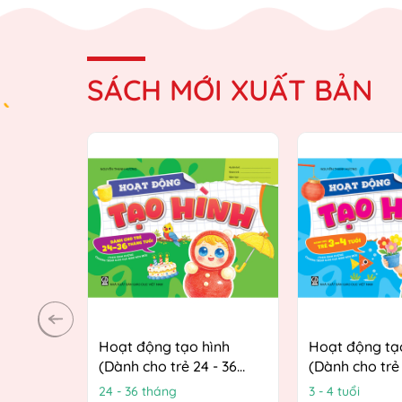
SÁCH MỚI XUẤT BẢN
Hoạt động tạo hình
Hoạt động tạ
(Dành cho trẻ 24 - 36
(Dành cho trẻ 
tháng tuổi) (Theo định
(Theo định h
24 - 36 tháng
3 - 4 tuổi