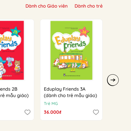
Dành cho Giáo viên
Dành cho trẻ
iends 2B
Eduplay Friends 3A
Eduplay 
trẻ mẫu giáo)
(dành cho trẻ mẫu giáo)
(dành ch
Trẻ MG
Trẻ MG
36.000₫
36.000₫