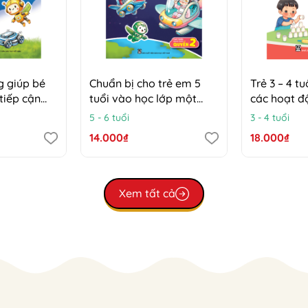
g giúp bé
Chuẩn bị cho trẻ em 5
Trẻ 3 – 4 t
tiếp cận
tuổi vào học lớp một
các hoạt 
 4 - 5 tuổi)
(Đáp ứng yêu cầu liên
5 - 6 tuổi
3 - 4 tuổi
thông chương trình giáo
14.000₫
18.000₫
dục phổ thông 2018) –
Phát triển nhận thức,
Quyển 2 – Các hoạt động
giúp bé khám phá và
Xem tất cả
tiếp cận công nghệ (Trẻ
5 – 6 tuổi)