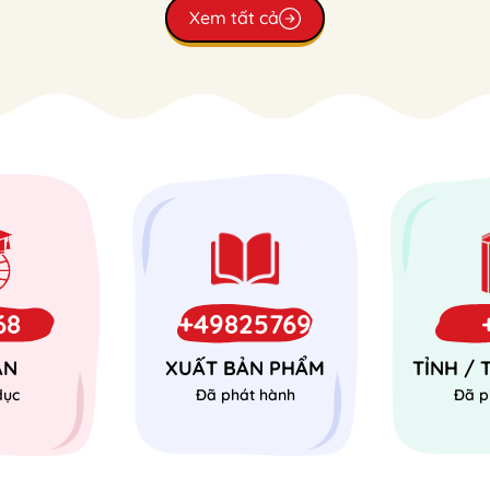
Xem tất cả
68
+49825769
ÁN
XUẤT BẢN PHẨM
TỈNH /
dục
Đã phát hành
Đã p