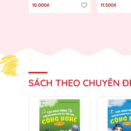
hướng Chương trình Giáo
Chương trình 
10.000₫
11.500₫
dục mầm non mới)
mầm non mới
SÁCH THEO CHUYÊN Đ