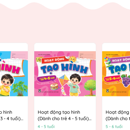
o hình
Hoạt động tạo hình
Hoạt động 
3 - 4 tuổi)
(Dành cho trẻ 4 - 5 tuổi)
(Dành cho t
ướng
(Theo định hướng
(Theo định
4 - 5 tuổi
5 - 6 tuổi