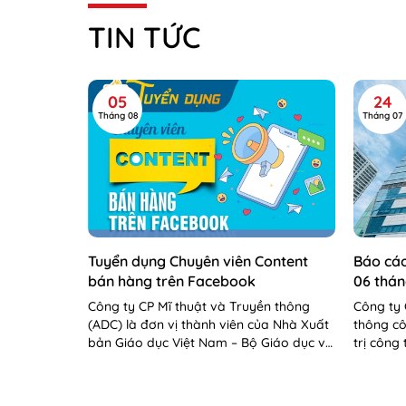
TIN TỨC
05
24
Tháng 08
Tháng 07
Tuyển dụng Chuyên viên Content
Báo cáo
bán hàng trên Facebook
06 thá
Công ty CP Mĩ thuật và Truyền thông
Công ty 
(ADC) là đơn vị thành viên của Nhà Xuất
thông cô
bản Giáo dục Việt Nam – Bộ Giáo dục và
trị công
Đào tạo. Công...
cáo tình