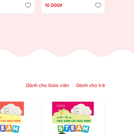
nh Giáo dục
định hướng Chương trình
Chương t
10.000₫
10.000₫
ới)
Giáo dục mầm non mới)
mầm no
Dành cho Giáo viên
Dành cho trẻ