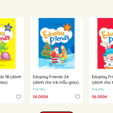
ds 1B (dành
Eduplay Friends 2A
Eduplay Fr
iáo)
(dành cho trẻ mẫu giáo)
(dành cho 
Trẻ MG
Trẻ MG
36.000₫
36.000₫