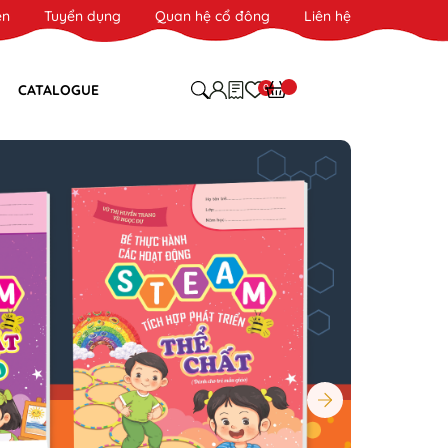
ên
Tuyển dụng
Quan hệ cổ đông
Liên hệ
0
CATALOGUE