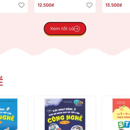
Giáo dục
Chương trình Giáo dục
Chương trì
12.500₫
13.500₫
)
mầm non mới)
mầm non m
Xem tất cả
Ề