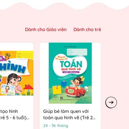
Dành cho Giáo viên
Dành cho trẻ
tạo hình
Giúp bé làm quen với
Giúp bé 
rẻ 5 - 6 tuổi)
toán qua hình vẽ (Trẻ 24
toán qua
 hướng
- 36 tháng tuổi) (Theo
4 tuổi) 
24 - 36 tháng
3 - 4 tuổi