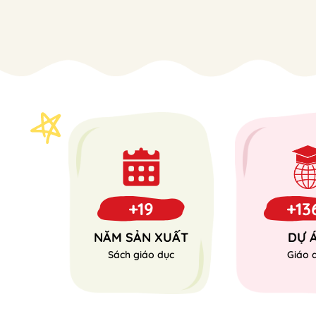
+19
+13
NĂM SẢN XUẤT
DỰ 
Sách giáo dục
Giáo 