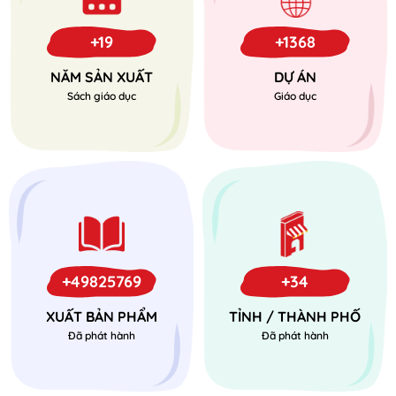
+19
+1368
NĂM SẢN XUẤT
DỰ ÁN
Sách giáo dục
Giáo dục
+49825769
+34
XUẤT BẢN PHẨM
TỈNH / THÀNH PHỐ
Đã phát hành
Đã phát hành