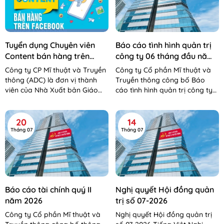
Tuyển dụng Chuyên viên
Báo cáo tình hình quản trị
Content bán hàng trên
công ty 06 tháng đầu năm
Facebook
2026
Công ty CP Mĩ thuật và Truyền
Công ty Cổ phần Mĩ thuật và
thông (ADC) là đơn vị thành
Truyền thông công bố Báo
viên của Nhà Xuất bản Giáo
cáo tình hình quản trị công ty
dục Việt Nam – Bộ Giáo dục và
06 tháng đầu năm 2026 Báo
Đào tạo. Công...
cáo tình hình QTCT 06 tháng...
20
14
Tháng 07
Tháng 07
Báo cáo tài chính quý II
Nghị quyết Hội đồng quản
năm 2026
trị số 07-2026
Công ty Cổ phần Mĩ thuật và
Nghị quyết Hội đồng quản trị