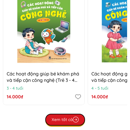
Các hoạt động giúp bé khám phá
Các hoạt động g
và tiếp cận công nghệ (Trẻ 3 - 4
và tiếp cận công n
tuổi)
tuổi)
3 - 4 tuổi
4 - 5 tuổi
14.000₫
14.000₫
Xem tất cả