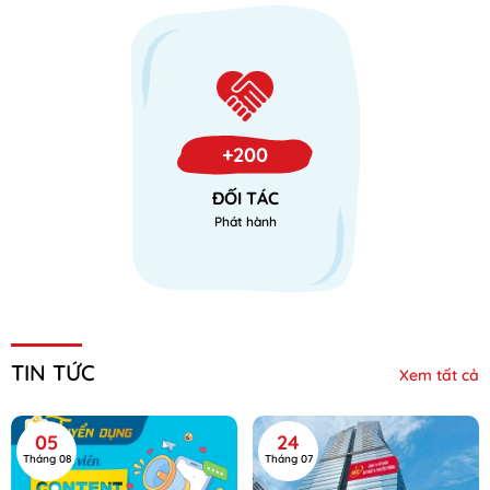
+200
ĐỐI TÁC
Phát hành
TIN TỨC
Xem tất cả
05
24
Tháng 08
Tháng 07