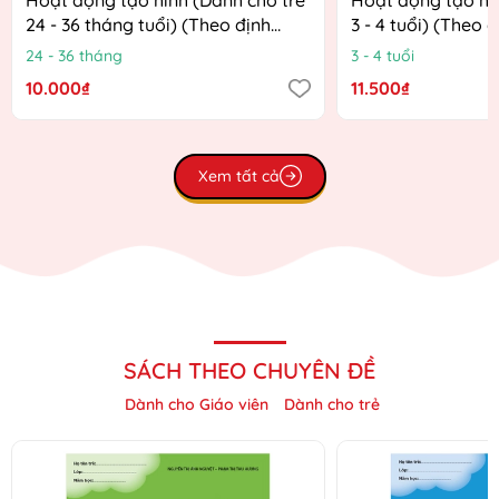
24 - 36 tháng tuổi) (Theo định
3 - 4 tuổi) (Theo 
hướng Chương trình Giáo dục
Chương trình Giá
24 - 36 tháng
3 - 4 tuổi
mầm non mới)
mới)
10.000₫
11.500₫
Xem tất cả
SÁCH THEO CHUYÊN ĐỀ
Dành cho Giáo viên
Dành cho trẻ