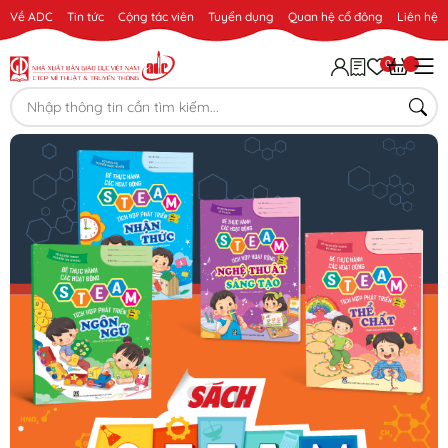
Về ADC
Tin tức
Cộng tác viên
Tuyển dụng
Quan hệ cổ đông
Liên hệ
0