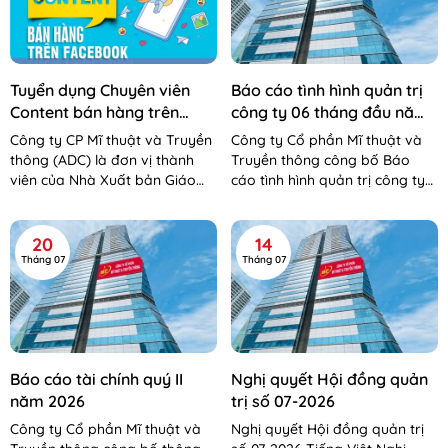
Tuyển dụng Chuyên viên
Báo cáo tình hình quản trị
Content bán hàng trên
công ty 06 tháng đầu năm
Facebook
2026
Công ty CP Mĩ thuật và Truyền
Công ty Cổ phần Mĩ thuật và
thông (ADC) là đơn vị thành
Truyền thông công bố Báo
viên của Nhà Xuất bản Giáo
cáo tình hình quản trị công ty
dục Việt Nam – Bộ Giáo dục và
06 tháng đầu năm 2026 Báo
Đào tạo. Công...
cáo tình hình QTCT 06 tháng...
20
14
Tháng 07
Tháng 07
Báo cáo tài chính quý II
Nghị quyết Hội đồng quản
năm 2026
trị số 07-2026
Công ty Cổ phần Mĩ thuật và
Nghị quyết Hội đồng quản trị