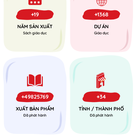
+19
+1368
NĂM SẢN XUẤT
DỰ ÁN
Sách giáo dục
Giáo dục
+49825769
+34
XUẤT BẢN PHẨM
TỈNH / THÀNH PHỐ
Đã phát hành
Đã phát hành