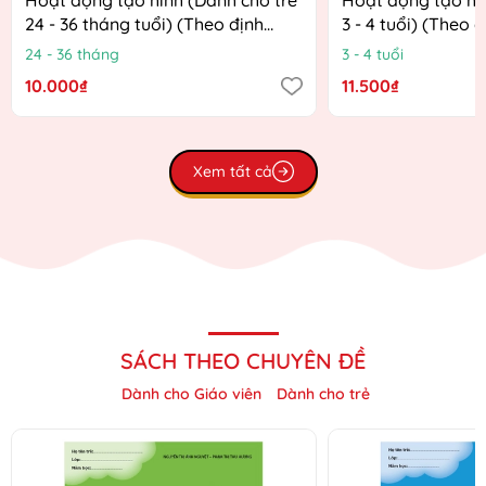
24 - 36 tháng tuổi) (Theo định
3 - 4 tuổi) (Theo 
hướng Chương trình Giáo dục
Chương trình Giá
24 - 36 tháng
3 - 4 tuổi
mầm non mới)
mới)
10.000₫
11.500₫
Xem tất cả
SÁCH THEO CHUYÊN ĐỀ
Dành cho Giáo viên
Dành cho trẻ