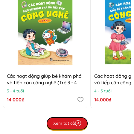
Các hoạt động giúp bé khám phá
Các hoạt động g
và tiếp cận công nghệ (Trẻ 3 - 4
và tiếp cận công n
tuổi)
tuổi)
3 - 4 tuổi
4 - 5 tuổi
14.000₫
14.000₫
Xem tất cả