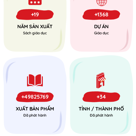
+19
+1368
NĂM SẢN XUẤT
DỰ ÁN
Sách giáo dục
Giáo dục
+49825769
+34
XUẤT BẢN PHẨM
TỈNH / THÀNH PHỐ
Đã phát hành
Đã phát hành