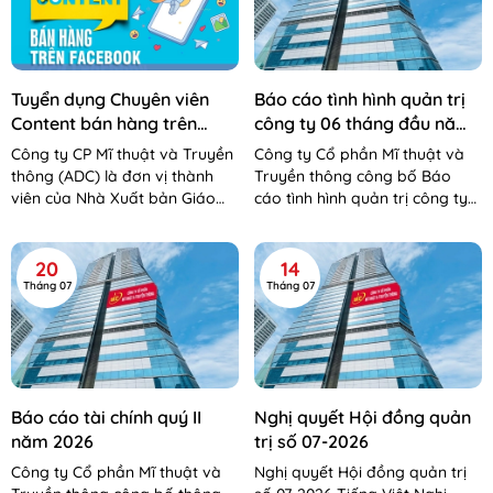
Tuyển dụng Chuyên viên
Báo cáo tình hình quản trị
Content bán hàng trên
công ty 06 tháng đầu năm
Facebook
2026
Công ty CP Mĩ thuật và Truyền
Công ty Cổ phần Mĩ thuật và
thông (ADC) là đơn vị thành
Truyền thông công bố Báo
viên của Nhà Xuất bản Giáo
cáo tình hình quản trị công ty
dục Việt Nam – Bộ Giáo dục và
06 tháng đầu năm 2026 Báo
Đào tạo. Công...
cáo tình hình QTCT 06 tháng...
20
14
Tháng 07
Tháng 07
Báo cáo tài chính quý II
Nghị quyết Hội đồng quản
năm 2026
trị số 07-2026
Công ty Cổ phần Mĩ thuật và
Nghị quyết Hội đồng quản trị