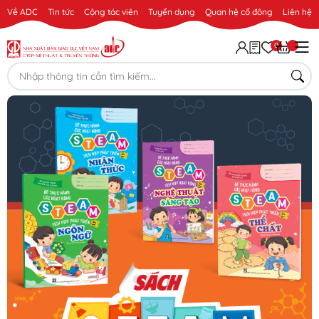
Về ADC
Tin tức
Cộng tác viên
Tuyển dụng
Quan hệ cổ đông
Liên hệ
0