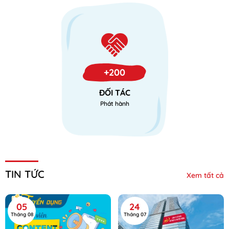
+200
ĐỐI TÁC
Phát hành
TIN TỨC
Xem tất cả
05
24
Tháng 08
Tháng 07