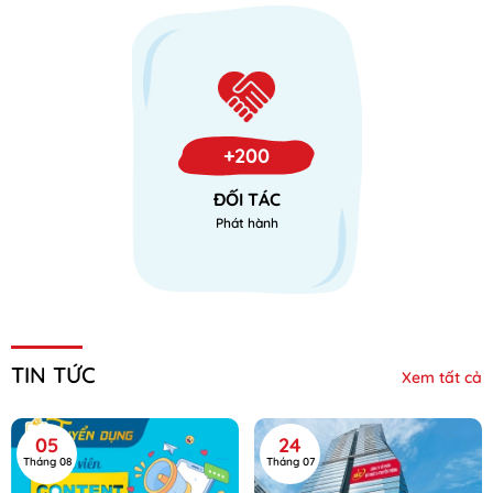
+200
ĐỐI TÁC
Phát hành
TIN TỨC
Xem tất cả
05
24
Tháng 08
Tháng 07