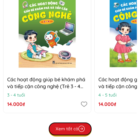
Các hoạt động giúp bé khám phá
Các hoạt động g
và tiếp cận công nghệ (Trẻ 3 - 4
và tiếp cận công n
tuổi)
tuổi)
3 - 4 tuổi
4 - 5 tuổi
14.000₫
14.000₫
Xem tất cả