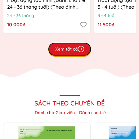
24 - 36 tháng tuổi) (Theo định
3 - 4 tuổi) (Theo 
hướng Chương trình Giáo dục
Chương trình Giá
24 - 36 tháng
3 - 4 tuổi
mầm non mới)
mới)
10.000₫
11.500₫
Xem tất cả
SÁCH THEO CHUYÊN ĐỀ
Dành cho Giáo viên
Dành cho trẻ