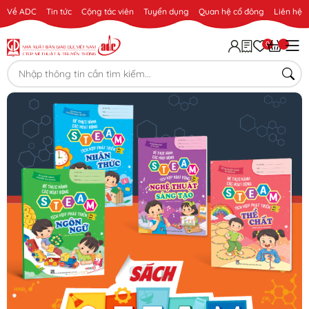
Về ADC
Tin tức
Cộng tác viên
Tuyển dụng
Quan hệ cổ đông
Liên hệ
0