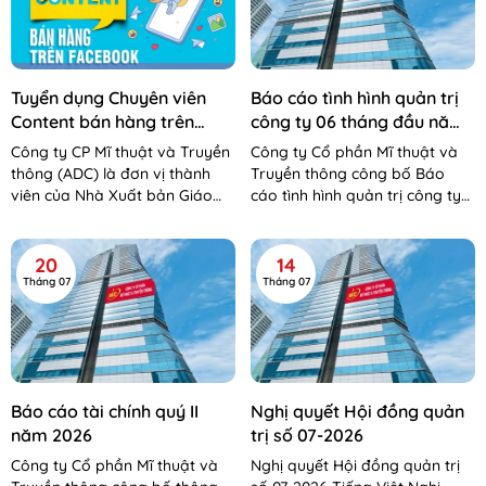
Tuyển dụng Chuyên viên
Báo cáo tình hình quản trị
Content bán hàng trên
công ty 06 tháng đầu năm
Facebook
2026
Công ty CP Mĩ thuật và Truyền
Công ty Cổ phần Mĩ thuật và
thông (ADC) là đơn vị thành
Truyền thông công bố Báo
viên của Nhà Xuất bản Giáo
cáo tình hình quản trị công ty
dục Việt Nam – Bộ Giáo dục và
06 tháng đầu năm 2026 Báo
Đào tạo. Công...
cáo tình hình QTCT 06 tháng...
20
14
Tháng 07
Tháng 07
Báo cáo tài chính quý II
Nghị quyết Hội đồng quản
năm 2026
trị số 07-2026
Công ty Cổ phần Mĩ thuật và
Nghị quyết Hội đồng quản trị