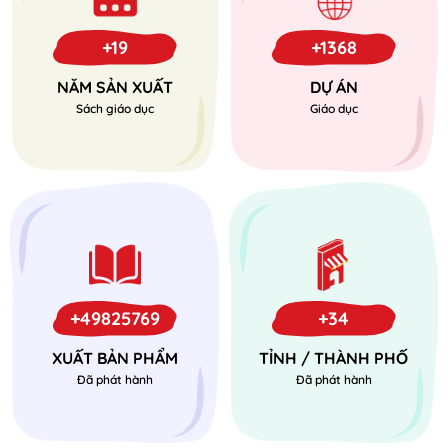
+19
+1368
NĂM SẢN XUẤT
DỰ ÁN
Sách giáo dục
Giáo dục
+49825769
+34
XUẤT BẢN PHẨM
TỈNH / THÀNH PHỐ
Đã phát hành
Đã phát hành