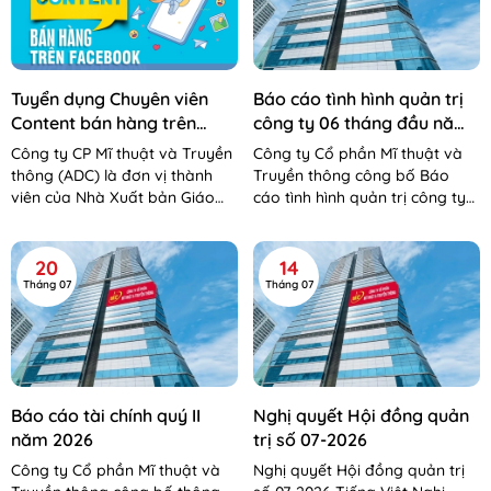
Tuyển dụng Chuyên viên
Báo cáo tình hình quản trị
Content bán hàng trên
công ty 06 tháng đầu năm
Facebook
2026
Công ty CP Mĩ thuật và Truyền
Công ty Cổ phần Mĩ thuật và
thông (ADC) là đơn vị thành
Truyền thông công bố Báo
viên của Nhà Xuất bản Giáo
cáo tình hình quản trị công ty
dục Việt Nam – Bộ Giáo dục và
06 tháng đầu năm 2026 Báo
Đào tạo. Công...
cáo tình hình QTCT 06 tháng...
20
14
Tháng 07
Tháng 07
Báo cáo tài chính quý II
Nghị quyết Hội đồng quản
năm 2026
trị số 07-2026
Công ty Cổ phần Mĩ thuật và
Nghị quyết Hội đồng quản trị