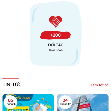
+200
ĐỐI TÁC
Phát hành
TIN TỨC
Xem tất cả
05
24
Tháng 08
Tháng 07