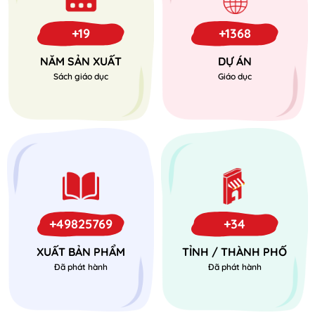
+19
+1368
NĂM SẢN XUẤT
DỰ ÁN
Sách giáo dục
Giáo dục
+49825769
+34
XUẤT BẢN PHẨM
TỈNH / THÀNH PHỐ
Đã phát hành
Đã phát hành