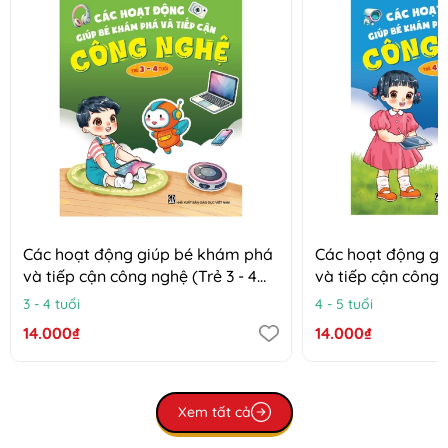
Các hoạt động giúp bé khám phá
Các hoạt động g
và tiếp cận công nghệ (Trẻ 3 - 4
và tiếp cận công n
tuổi)
tuổi)
3 - 4 tuổi
4 - 5 tuổi
14.000₫
14.000₫
Xem tất cả