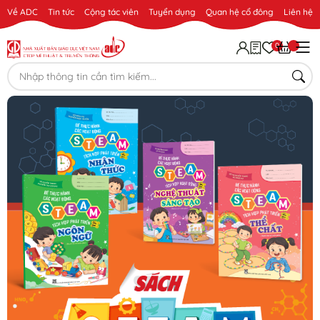
Về ADC
Tin tức
Cộng tác viên
Tuyển dụng
Quan hệ cổ đông
Liên hệ
0