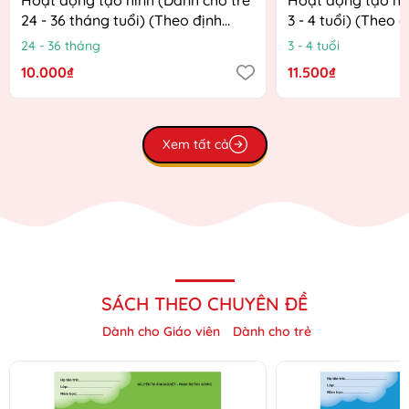
24 - 36 tháng tuổi) (Theo định
3 - 4 tuổi) (Theo 
hướng Chương trình Giáo dục
Chương trình Giá
24 - 36 tháng
3 - 4 tuổi
mầm non mới)
mới)
10.000₫
11.500₫
Xem tất cả
SÁCH THEO CHUYÊN ĐỀ
Dành cho Giáo viên
Dành cho trẻ