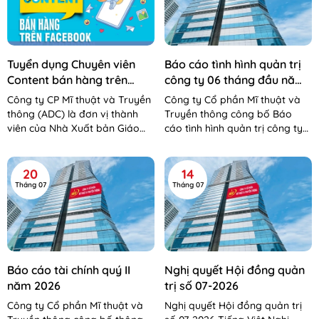
Tuyển dụng Chuyên viên
Báo cáo tình hình quản trị
Content bán hàng trên
công ty 06 tháng đầu năm
Facebook
2026
Công ty CP Mĩ thuật và Truyền
Công ty Cổ phần Mĩ thuật và
thông (ADC) là đơn vị thành
Truyền thông công bố Báo
viên của Nhà Xuất bản Giáo
cáo tình hình quản trị công ty
dục Việt Nam – Bộ Giáo dục và
06 tháng đầu năm 2026 Báo
Đào tạo. Công...
cáo tình hình QTCT 06 tháng...
20
14
Tháng 07
Tháng 07
Báo cáo tài chính quý II
Nghị quyết Hội đồng quản
năm 2026
trị số 07-2026
Công ty Cổ phần Mĩ thuật và
Nghị quyết Hội đồng quản trị