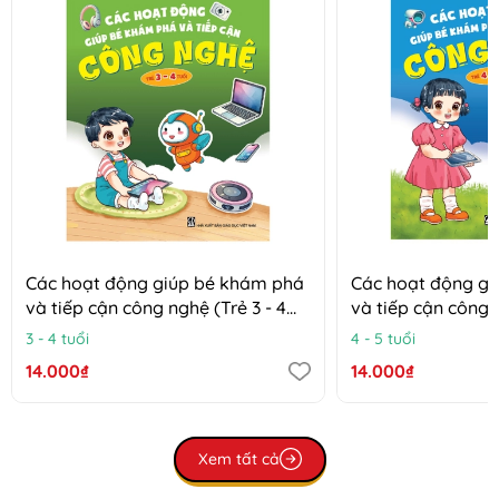
Các hoạt động giúp bé khám phá
Các hoạt động g
và tiếp cận công nghệ (Trẻ 3 - 4
và tiếp cận công n
tuổi)
tuổi)
3 - 4 tuổi
4 - 5 tuổi
14.000₫
14.000₫
Xem tất cả