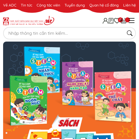
Về ADC
Tin tức
Cộng tác viên
Tuyển dụng
Quan hệ cổ đông
Liên hệ
0