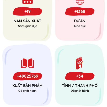
+19
+1368
NĂM SẢN XUẤT
DỰ ÁN
Sách giáo dục
Giáo dục
+49825769
+34
XUẤT BẢN PHẨM
TỈNH / THÀNH PHỐ
Đã phát hành
Đã phát hành