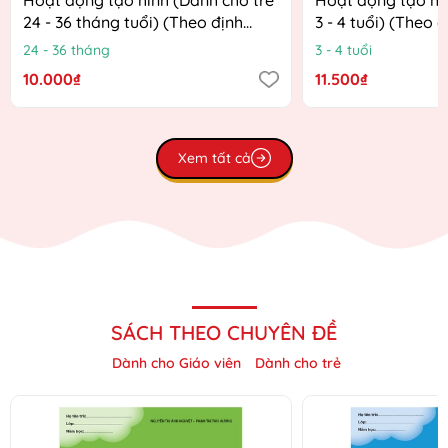
24 - 36 tháng tuổi) (Theo định
3 - 4 tuổi) (Theo 
hướng Chương trình Giáo dục
Chương trình Giá
24 - 36 tháng
3 - 4 tuổi
mầm non mới)
mới)
10.000₫
11.500₫
Xem tất cả
SÁCH THEO CHUYÊN ĐỀ
Dành cho Giáo viên
Dành cho trẻ