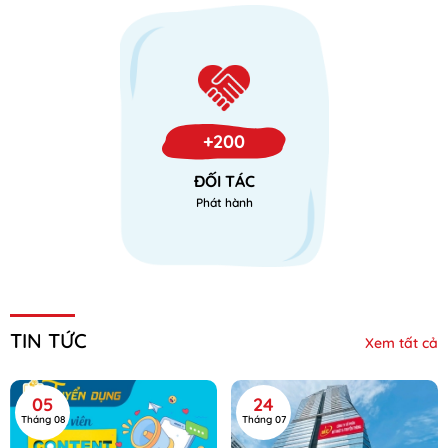
+200
ĐỐI TÁC
Phát hành
TIN TỨC
Xem tất cả
05
24
Tháng 08
Tháng 07