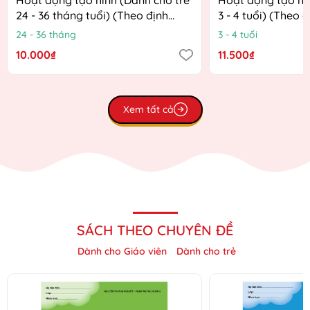
24 - 36 tháng tuổi) (Theo định
3 - 4 tuổi) (Theo 
hướng Chương trình Giáo dục
Chương trình Giá
24 - 36 tháng
3 - 4 tuổi
mầm non mới)
mới)
10.000₫
11.500₫
Xem tất cả
SÁCH THEO CHUYÊN ĐỀ
Dành cho Giáo viên
Dành cho trẻ