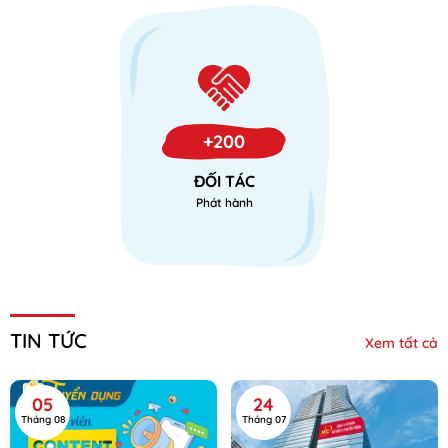
+200
ĐỐI TÁC
Phát hành
TIN TỨC
Xem tất cả
05
24
Tháng 08
Tháng 07