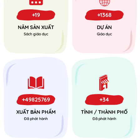
+19
+1368
NĂM SẢN XUẤT
DỰ ÁN
Sách giáo dục
Giáo dục
+49825769
+34
XUẤT BẢN PHẨM
TỈNH / THÀNH PHỐ
Đã phát hành
Đã phát hành