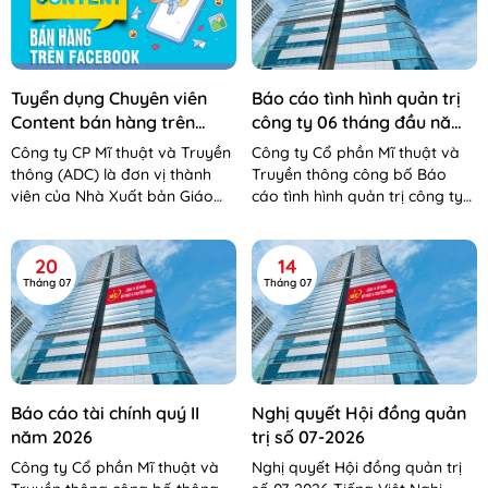
Tuyển dụng Chuyên viên
Báo cáo tình hình quản trị
Content bán hàng trên
công ty 06 tháng đầu năm
Facebook
2026
Công ty CP Mĩ thuật và Truyền
Công ty Cổ phần Mĩ thuật và
thông (ADC) là đơn vị thành
Truyền thông công bố Báo
viên của Nhà Xuất bản Giáo
cáo tình hình quản trị công ty
dục Việt Nam – Bộ Giáo dục và
06 tháng đầu năm 2026 Báo
Đào tạo. Công...
cáo tình hình QTCT 06 tháng...
20
14
Tháng 07
Tháng 07
Báo cáo tài chính quý II
Nghị quyết Hội đồng quản
năm 2026
trị số 07-2026
Công ty Cổ phần Mĩ thuật và
Nghị quyết Hội đồng quản trị