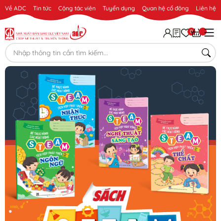
Về ADC
Tin tức
Cộng tác viên
Tuyển dụng
Quan hệ cổ đông
Liên hệ
0