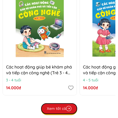
Các hoạt động giúp bé khám phá
Các hoạt động g
và tiếp cận công nghệ (Trẻ 3 - 4
và tiếp cận công n
tuổi)
tuổi)
3 - 4 tuổi
4 - 5 tuổi
14.000₫
14.000₫
Xem tất cả