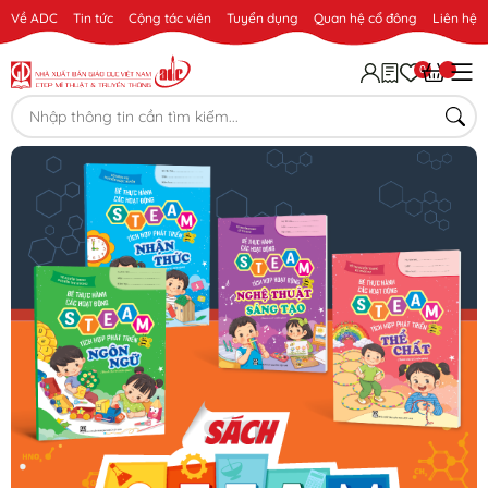
Về ADC
Tin tức
Cộng tác viên
Tuyển dụng
Quan hệ cổ đông
Liên hệ
0