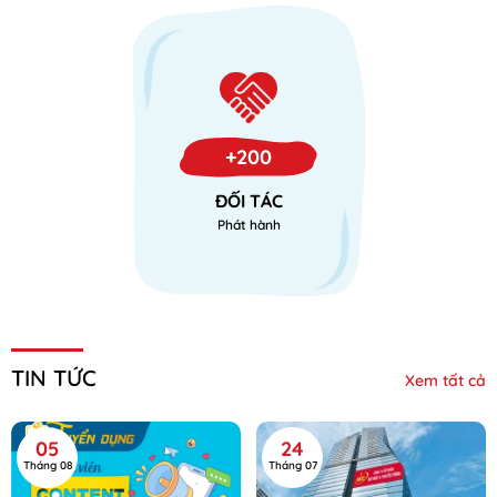
+200
ĐỐI TÁC
Phát hành
TIN TỨC
Xem tất cả
05
24
Tháng 08
Tháng 07