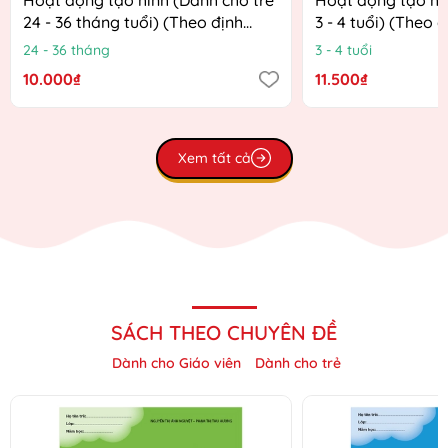
24 - 36 tháng tuổi) (Theo định
3 - 4 tuổi) (Theo 
hướng Chương trình Giáo dục
Chương trình Giá
24 - 36 tháng
3 - 4 tuổi
mầm non mới)
mới)
10.000₫
11.500₫
Xem tất cả
SÁCH THEO CHUYÊN ĐỀ
Dành cho Giáo viên
Dành cho trẻ