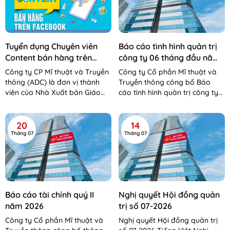
Tuyển dụng Chuyên viên
Báo cáo tình hình quản trị
Content bán hàng trên
công ty 06 tháng đầu năm
Facebook
2026
Công ty CP Mĩ thuật và Truyền
Công ty Cổ phần Mĩ thuật và
thông (ADC) là đơn vị thành
Truyền thông công bố Báo
viên của Nhà Xuất bản Giáo
cáo tình hình quản trị công ty
dục Việt Nam – Bộ Giáo dục và
06 tháng đầu năm 2026 Báo
Đào tạo. Công...
cáo tình hình QTCT 06 tháng...
20
14
Tháng 07
Tháng 07
Báo cáo tài chính quý II
Nghị quyết Hội đồng quản
năm 2026
trị số 07-2026
Công ty Cổ phần Mĩ thuật và
Nghị quyết Hội đồng quản trị