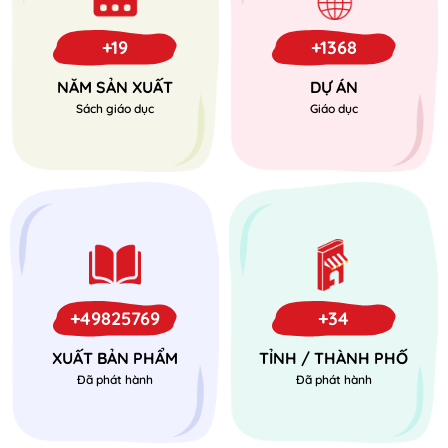
+19
+1368
NĂM SẢN XUẤT
DỰ ÁN
Sách giáo dục
Giáo dục
+49825769
+34
XUẤT BẢN PHẨM
TỈNH / THÀNH PHỐ
Đã phát hành
Đã phát hành