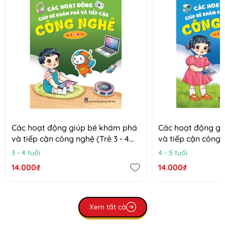
Các hoạt động giúp bé khám phá
Các hoạt động g
và tiếp cận công nghệ (Trẻ 3 - 4
và tiếp cận công n
tuổi)
tuổi)
3 - 4 tuổi
4 - 5 tuổi
14.000₫
14.000₫
Xem tất cả