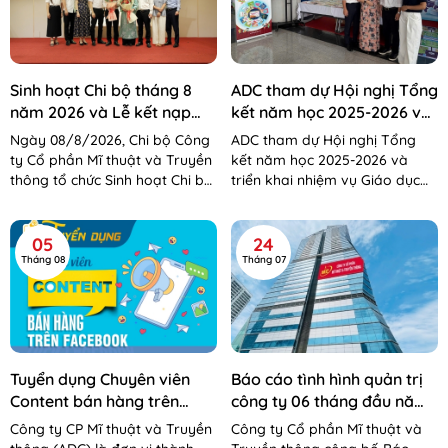
Sinh hoạt Chi bộ tháng 8
ADC tham dự Hội nghị Tổng
năm 2026 và Lễ kết nạp
kết năm học 2025-2026 và
Đảng viên mới
triển khai nhiệm vụ Giáo
Ngày 08/8/2026, Chi bộ Công
ADC tham dự Hội nghị Tổng
dục Mầm non năm học
ty Cổ phần Mĩ thuật và Truyền
kết năm học 2025-2026 và
2026-2027
thông tổ chức Sinh hoạt Chi bộ
triển khai nhiệm vụ Giáo dục
tháng 8 năm 2026 và Lễ kết
Mầm non năm học 2026–2027,
nạp Đảng viên mới.
giới thiệu những tài liệu, học
liệu giáo...
05
24
Tháng 08
Tháng 07
Tuyển dụng Chuyên viên
Báo cáo tình hình quản trị
Content bán hàng trên
công ty 06 tháng đầu năm
Facebook
2026
Công ty CP Mĩ thuật và Truyền
Công ty Cổ phần Mĩ thuật và