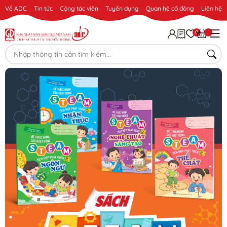
Về ADC
Tin tức
Cộng tác viên
Tuyển dụng
Quan hệ cổ đông
Liên hệ
0