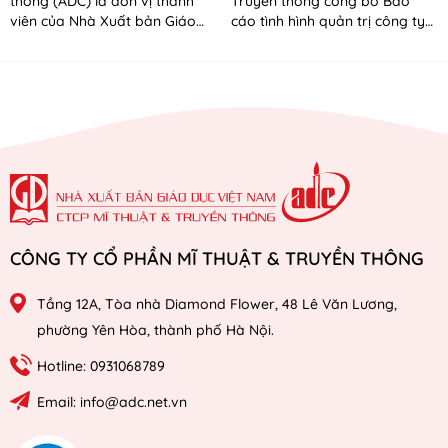
thông (ADC) là đơn vị thành
Truyền thông công bố Báo
viên của Nhà Xuất bản Giáo
cáo tình hình quản trị công ty
dục Việt Nam – Bộ Giáo dục và
06 tháng đầu năm 2026 Báo
Đào tạo. Công...
cáo tình hình QTCT 06 tháng...
CÔNG TY CỔ PHẦN MĨ THUẬT & TRUYỀN THÔNG
Tầng 12A, Tòa nhà Diamond Flower, 48 Lê Văn Lương,
phường Yên Hòa, thành phố Hà Nội.
Hotline: 0931068789
Email: info@adc.net.vn