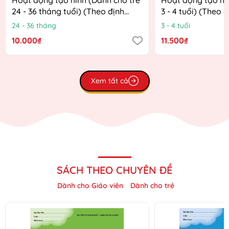
24 - 36 tháng tuổi) (Theo định
3 - 4 tuổi) (Theo 
hướng Chương trình Giáo dục
Chương trình Giá
24 - 36 tháng
3 - 4 tuổi
mầm non mới)
mới)
10.000₫
11.500₫
Xem tất cả
SÁCH THEO CHUYÊN ĐỀ
Dành cho Giáo viên
Dành cho trẻ