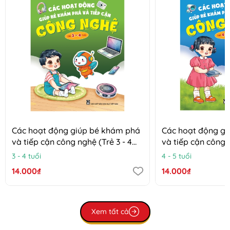
Các hoạt động giúp bé khám phá
Các hoạt động g
và tiếp cận công nghệ (Trẻ 3 - 4
và tiếp cận công n
tuổi)
tuổi)
3 - 4 tuổi
4 - 5 tuổi
14.000₫
14.000₫
Xem tất cả