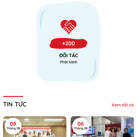
+200
ĐỐI TÁC
Phát hành
TIN TỨC
Xem tất cả
08
06
Tháng 08
Tháng 08