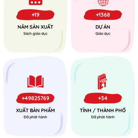
+19
+1368
NĂM SẢN XUẤT
DỰ ÁN
Sách giáo dục
Giáo dục
+49825769
+34
XUẤT BẢN PHẨM
TỈNH / THÀNH PHỐ
Đã phát hành
Đã phát hành