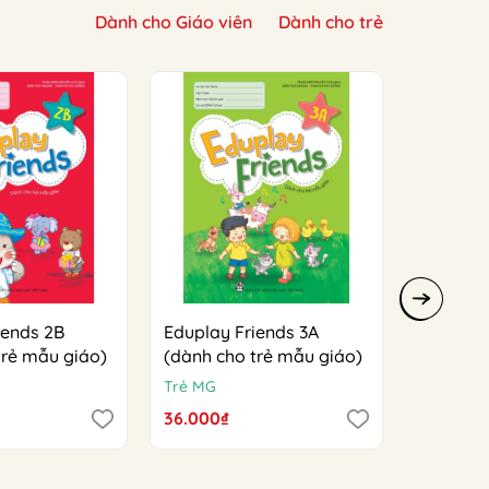
Dành cho Giáo viên
Dành cho trẻ
iends 2B
Eduplay Friends 3A
Eduplay 
trẻ mẫu giáo)
(dành cho trẻ mẫu giáo)
(dành ch
Trẻ MG
Trẻ MG
36.000₫
36.000₫