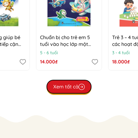
g giúp bé
Chuẩn bị cho trẻ em 5
Trẻ 3 – 4 t
tiếp cận
tuổi vào học lớp một
các hoạt 
 4 - 5 tuổi)
(Đáp ứng yêu cầu liên
5 - 6 tuổi
3 - 4 tuổi
thông chương trình giáo
14.000₫
18.000₫
dục phổ thông 2018) –
Phát triển nhận thức,
Quyển 2 – Các hoạt động
giúp bé khám phá và
Xem tất cả
tiếp cận công nghệ (Trẻ
5 – 6 tuổi)