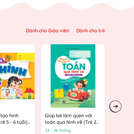
Dành cho Giáo viên
Dành cho trẻ
tạo hình
Giúp bé làm quen với
Giúp bé 
rẻ 5 - 6 tuổi)
toán qua hình vẽ (Trẻ 24
toán qua
 hướng
- 36 tháng tuổi) (Theo
4 tuổi) 
24 - 36 tháng
3 - 4 tuổi