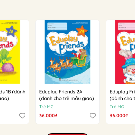
ds 1B (dành
Eduplay Friends 2A
Eduplay Fr
iáo)
(dành cho trẻ mẫu giáo)
(dành cho 
Trẻ MG
Trẻ MG
36.000₫
36.000₫