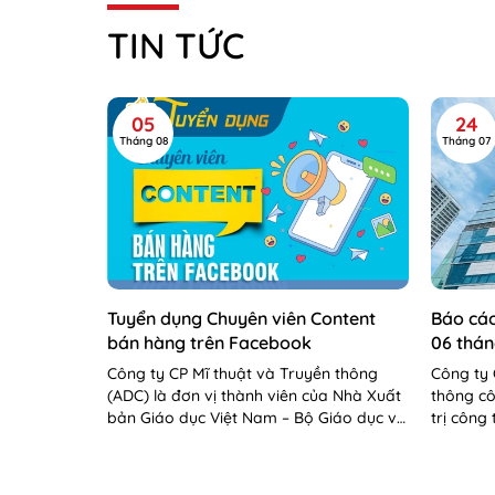
TIN TỨC
05
24
Tháng 08
Tháng 07
Tuyển dụng Chuyên viên Content
Báo cáo
bán hàng trên Facebook
06 thá
Công ty CP Mĩ thuật và Truyền thông
Công ty 
(ADC) là đơn vị thành viên của Nhà Xuất
thông cô
bản Giáo dục Việt Nam – Bộ Giáo dục và
trị công
Đào tạo. Công...
cáo tình