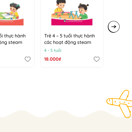
uổi thực hành
Trẻ 4 – 5 tuổi thực hành
Trẻ 5 – 
động steam
các hoạt động steam
các hoạ
4 - 5 tuổi
5 - 6 tuổi
18.000₫
18.000₫