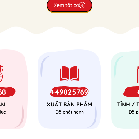
Xem tất cả
68
+49825769
ÁN
XUẤT BẢN PHẨM
TỈNH /
dục
Đã phát hành
Đã p