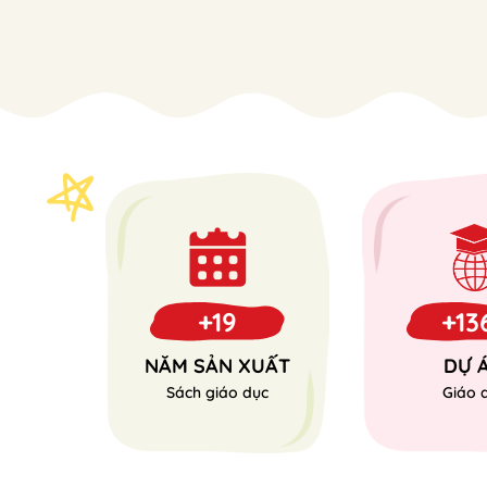
+19
+13
NĂM SẢN XUẤT
DỰ 
Sách giáo dục
Giáo 