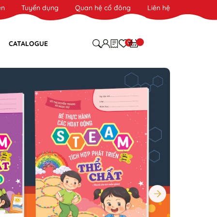
ên
Tuyển dụng
Quan hệ cổ đông
Liên hệ
0
CATALOGUE