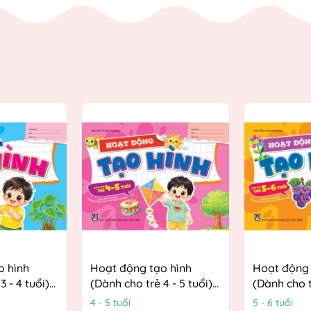
o hình
Hoạt động tạo hình
Hoạt động 
3 - 4 tuổi)
(Dành cho trẻ 4 - 5 tuổi)
(Dành cho t
ướng
(Theo định hướng
(Theo định
4 - 5 tuổi
5 - 6 tuổi