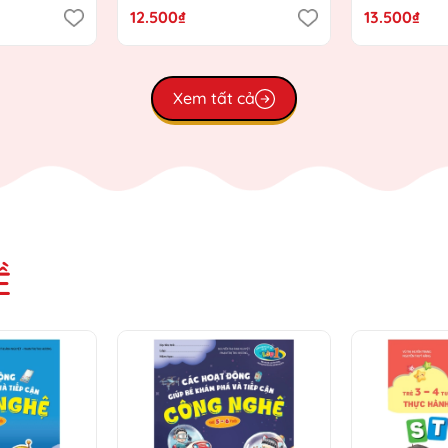
Giáo dục
Chương trình Giáo dục
Chương trì
12.500₫
13.500₫
)
mầm non mới)
mầm non m
Xem tất cả
Ề