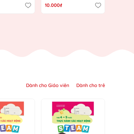
nh Giáo dục
định hướng Chương trình
Chương t
10.000₫
10.000₫
ới)
Giáo dục mầm non mới)
mầm no
Dành cho Giáo viên
Dành cho trẻ