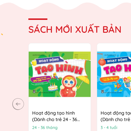
SÁCH MỚI XUẤT BẢN
Hoạt động tạo hình
Hoạt động tạ
(Dành cho trẻ 24 - 36
(Dành cho trẻ 
tháng tuổi) (Theo định
(Theo định h
24 - 36 tháng
3 - 4 tuổi