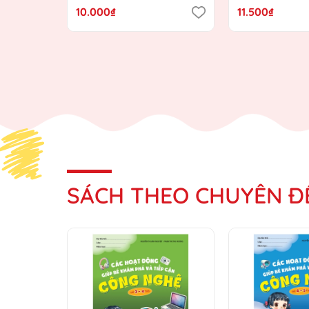
hướng Chương trình Giáo
Chương trình 
10.000₫
11.500₫
dục mầm non mới)
mầm non mới
SÁCH THEO CHUYÊN Đ