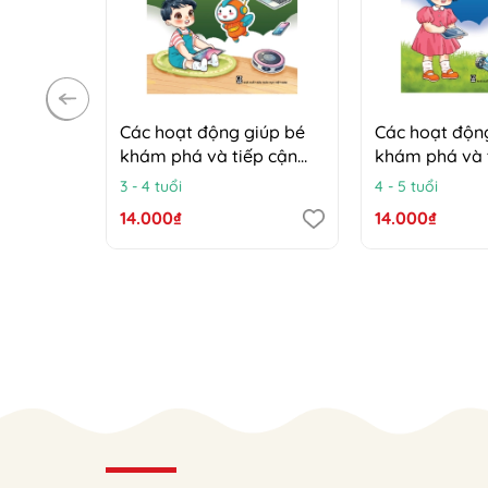
Các hoạt động giúp bé
Các hoạt độn
khám phá và tiếp cận
khám phá và 
công nghệ (Trẻ 3 - 4 tuổi)
công nghệ (Trẻ
3 - 4 tuổi
4 - 5 tuổi
14.000₫
14.000₫