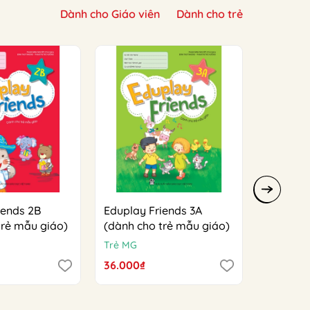
Dành cho Giáo viên
Dành cho trẻ
iends 2B
Eduplay Friends 3A
Eduplay 
trẻ mẫu giáo)
(dành cho trẻ mẫu giáo)
(dành ch
Trẻ MG
Trẻ MG
36.000₫
36.000₫