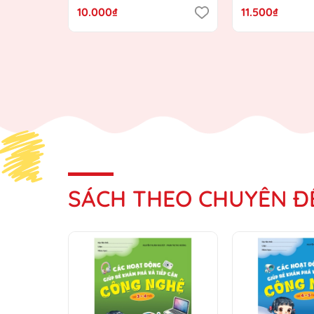
hướng Chương trình Giáo
Chương trình 
10.000₫
11.500₫
dục mầm non mới)
mầm non mới
SÁCH THEO CHUYÊN Đ