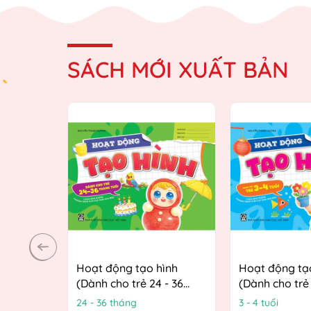
SÁCH MỚI XUẤT BẢN
Hoạt động tạo hình
Hoạt động tạ
(Dành cho trẻ 24 - 36
(Dành cho trẻ 
tháng tuổi) (Theo định
(Theo định h
24 - 36 tháng
3 - 4 tuổi