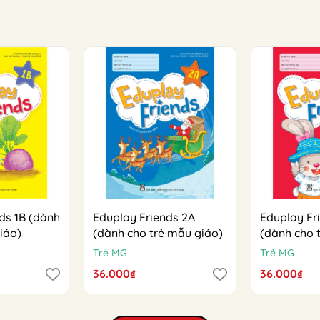
ds 1B (dành
Eduplay Friends 2A
Eduplay Fr
iáo)
(dành cho trẻ mẫu giáo)
(dành cho 
Trẻ MG
Trẻ MG
36.000₫
36.000₫