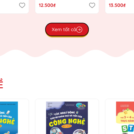
Giáo dục
Chương trình Giáo dục
Chương trì
12.500₫
13.500₫
)
mầm non mới)
mầm non m
Xem tất cả
Ề