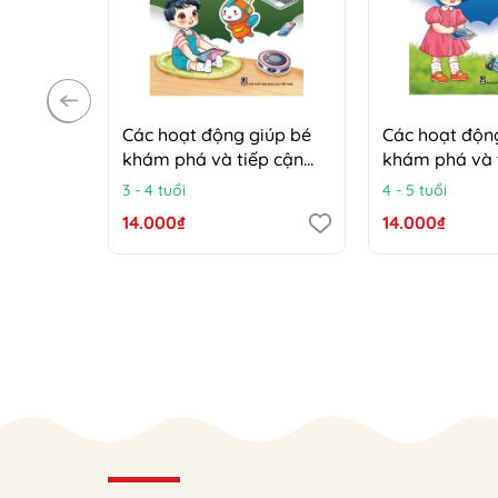
Các hoạt động giúp bé
Các hoạt độn
khám phá và tiếp cận
khám phá và 
công nghệ (Trẻ 3 - 4 tuổi)
công nghệ (Trẻ
3 - 4 tuổi
4 - 5 tuổi
14.000₫
14.000₫