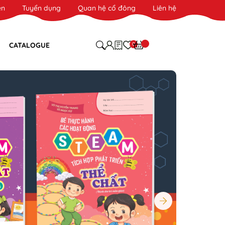
ên
Tuyển dụng
Quan hệ cổ đông
Liên hệ
0
CATALOGUE