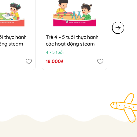
uổi thực hành
Trẻ 4 – 5 tuổi thực hành
Trẻ 5 – 
động steam
các hoạt động steam
các hoạ
4 - 5 tuổi
5 - 6 tuổi
18.000₫
18.000₫