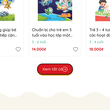
g giúp bé
Chuẩn bị cho trẻ em 5
Trẻ 3 – 4 t
tiếp cận
tuổi vào học lớp một
các hoạt 
 4 - 5 tuổi)
(Đáp ứng yêu cầu liên
5 - 6 tuổi
3 - 4 tuổi
thông chương trình giáo
14.000₫
18.000₫
dục phổ thông 2018) –
Phát triển nhận thức,
Quyển 2 – Các hoạt động
giúp bé khám phá và
Xem tất cả
tiếp cận công nghệ (Trẻ
5 – 6 tuổi)