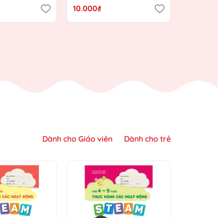
nh Giáo dục
định hướng Chương trình
Chương t
10.000₫
10.000₫
ới)
Giáo dục mầm non mới)
mầm no
Dành cho Giáo viên
Dành cho trẻ