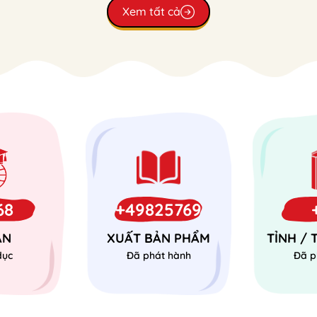
Xem tất cả
68
+49825769
ÁN
XUẤT BẢN PHẨM
TỈNH /
dục
Đã phát hành
Đã p