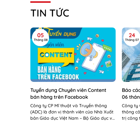
TIN TỨC
05
24
Tháng 08
Tháng 07
Tuyển dụng Chuyên viên Content
Báo cáo
bán hàng trên Facebook
06 thá
Công ty CP Mĩ thuật và Truyền thông
Công ty 
(ADC) là đơn vị thành viên của Nhà Xuất
thông cô
bản Giáo dục Việt Nam – Bộ Giáo dục và
trị công
Đào tạo. Công...
cáo tình