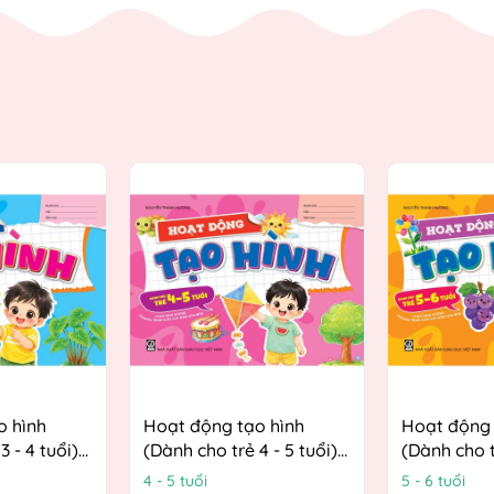
o hình
Hoạt động tạo hình
Hoạt động 
3 - 4 tuổi)
(Dành cho trẻ 4 - 5 tuổi)
(Dành cho t
ướng
(Theo định hướng
(Theo định
4 - 5 tuổi
5 - 6 tuổi