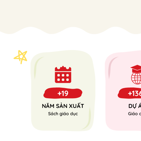
+19
+13
NĂM SẢN XUẤT
DỰ 
Sách giáo dục
Giáo 