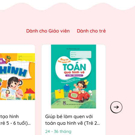
Dành cho Giáo viên
Dành cho trẻ
tạo hình
Giúp bé làm quen với
Giúp bé 
rẻ 5 - 6 tuổi)
toán qua hình vẽ (Trẻ 24
toán qua
 hướng
- 36 tháng tuổi) (Theo
4 tuổi) 
24 - 36 tháng
3 - 4 tuổi