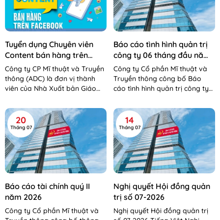
Tuyển dụng Chuyên viên
Báo cáo tình hình quản trị
Content bán hàng trên
công ty 06 tháng đầu năm
Facebook
2026
Công ty CP Mĩ thuật và Truyền
Công ty Cổ phần Mĩ thuật và
thông (ADC) là đơn vị thành
Truyền thông công bố Báo
viên của Nhà Xuất bản Giáo
cáo tình hình quản trị công ty
dục Việt Nam – Bộ Giáo dục và
06 tháng đầu năm 2026 Báo
Đào tạo. Công...
cáo tình hình QTCT 06 tháng...
20
14
Tháng 07
Tháng 07
Báo cáo tài chính quý II
Nghị quyết Hội đồng quản
năm 2026
trị số 07-2026
Công ty Cổ phần Mĩ thuật và
Nghị quyết Hội đồng quản trị