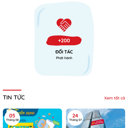
+200
ĐỐI TÁC
Phát hành
TIN TỨC
Xem tất cả
05
24
Tháng 08
Tháng 07