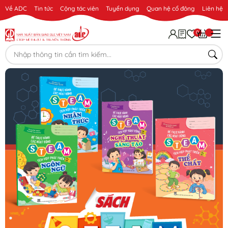
Về ADC
Tin tức
Cộng tác viên
Tuyển dụng
Quan hệ cổ đông
Liên hệ
0