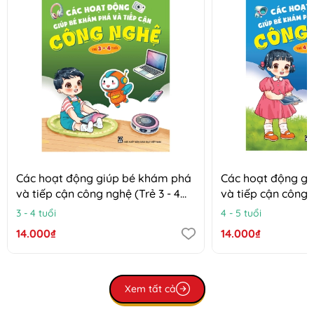
Các hoạt động giúp bé khám phá
Các hoạt động g
và tiếp cận công nghệ (Trẻ 3 - 4
và tiếp cận công n
tuổi)
tuổi)
3 - 4 tuổi
4 - 5 tuổi
14.000₫
14.000₫
Xem tất cả