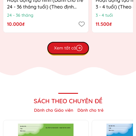
24 - 36 tháng tuổi) (Theo định
3 - 4 tuổi) (Theo 
hướng Chương trình Giáo dục
Chương trình Giá
24 - 36 tháng
3 - 4 tuổi
mầm non mới)
mới)
10.000₫
11.500₫
Xem tất cả
SÁCH THEO CHUYÊN ĐỀ
Dành cho Giáo viên
Dành cho trẻ